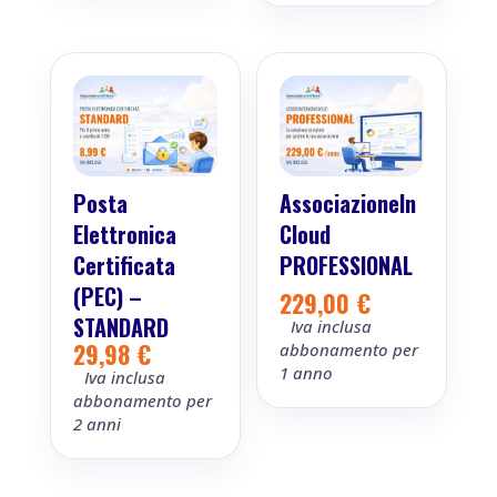
era:
è:
6,00 €.
0,00 €.
Posta
AssociazioneIn
Elettronica
Cloud
Certificata
PROFESSIONAL
(PEC) –
229,00
€
STANDARD
Iva inclusa
29,98
€
abbonamento per
1 anno
Iva inclusa
abbonamento per
2 anni