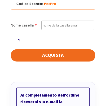
il
Codice Sconto:
PecPro
Nome casella
*
Posta
Elettronica
Certificata
(PEC)
ACQUISTA
-
PRO
quantità
Al completamento dell’ordine
riceverai via e-mail la