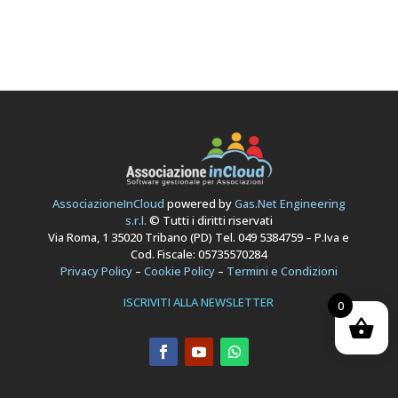
AssociazioneInCloud
powered by
Gas.Net Engineering
s.r.l.
© Tutti i diritti riservati
Via Roma, 1 35020 Tribano (PD) Tel. 049 5384759 – P.Iva e
Cod. Fiscale: 05735570284
Privacy Policy
–
Cookie Policy
–
Termini e Condizioni
ISCRIVITI ALLA NEWSLETTER
0