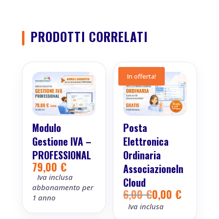
PRODOTTI CORRELATI
In offerta!
Modulo
Posta
Gestione IVA –
Elettronica
PROFESSIONAL
Ordinaria
79,00
€
AssociazioneIn
Iva inclusa
Cloud
abbonamento per
6,00
€
0,00
€
Il
Il
1 anno
prezzo
prezzo
Iva inclusa
originale
attuale