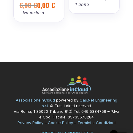
6,00
€
0,00
€
1 anno
Il
Il
prezzo
prezzo
Iva inclusa
originale
attuale
era:
è:
6,00 €.
0,00 €.
AssociazioneInCloud
powered by
Gas.Net Engineering
s.r.l.
© Tutti i diritti riservati
Via Roma, 1 35020 Tribano (PD) Tel. 049 5384759 – P.Iva
e Cod. Fiscale: 05735570284
Privacy Policy
–
Cookie Policy
–
Termini e Condizioni