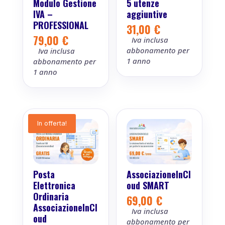
Modulo Gestione
5 utenze
IVA –
aggiuntive
PROFESSIONAL
31,00
€
79,00
€
Iva inclusa
abbonamento per
Iva inclusa
1 anno
abbonamento per
1 anno
In offerta!
Posta
AssociazioneInCl
Elettronica
oud SMART
Ordinaria
69,00
€
AssociazioneInCl
Iva inclusa
oud
abbonamento per